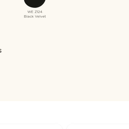
WE Z124
Black Velvet
s