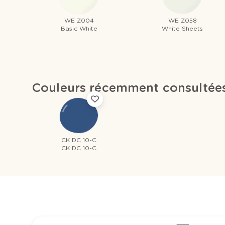
WE Z004
WE Z058
Basic White
White Sheets
Couleurs récemment consultée
CK DC 10-C
CK DC 10-C