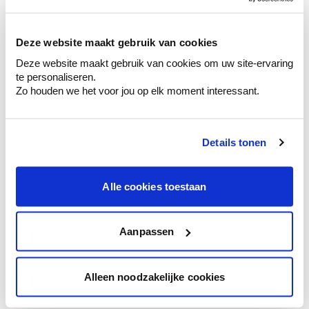
sélection de couleurs.
Voyez les nuances assorties pour affiner
Deze website maakt gebruik van cookies
votre couleur.
Deze website maakt gebruik van cookies om uw site-ervaring
Obtenez des conseils personnalisés sur la
te personaliseren.
combinaison de couleurs.
Zo houden we het voor jou op elk moment interessant.
Details tonen
Conseil couleur à domicile
Faites le tour de vos pièces avec l'expert
Alle cookies toestaan
en couleur.
Obtenez un conseil couleur en fonction de
l'éclairage et de votre mobilier.
Aanpassen
Obtenez un contrôle technologique de vos
murs.
Alleen noodzakelijke cookies