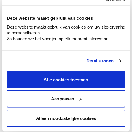
sélection de couleurs.
Voyez les nuances assorties pour affiner
Deze website maakt gebruik van cookies
votre couleur.
Deze website maakt gebruik van cookies om uw site-ervaring
Obtenez des conseils personnalisés sur la
te personaliseren.
combinaison de couleurs.
Zo houden we het voor jou op elk moment interessant.
Details tonen
Conseil couleur à domicile
Faites le tour de vos pièces avec l'expert
Alle cookies toestaan
en couleur.
Obtenez un conseil couleur en fonction de
l'éclairage et de votre mobilier.
Aanpassen
Obtenez un contrôle technologique de vos
murs.
Alleen noodzakelijke cookies