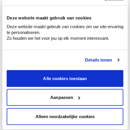
sélection de couleurs.
Voyez les nuances assorties pour affiner
Deze website maakt gebruik van cookies
votre couleur.
Deze website maakt gebruik van cookies om uw site-ervaring
Obtenez des conseils personnalisés sur la
te personaliseren.
combinaison de couleurs.
Zo houden we het voor jou op elk moment interessant.
Details tonen
Conseil couleur à domicile
Faites le tour de vos pièces avec l'expert
Alle cookies toestaan
en couleur.
Obtenez un conseil couleur en fonction de
l'éclairage et de votre mobilier.
Aanpassen
Obtenez un contrôle technologique de vos
murs.
Alleen noodzakelijke cookies