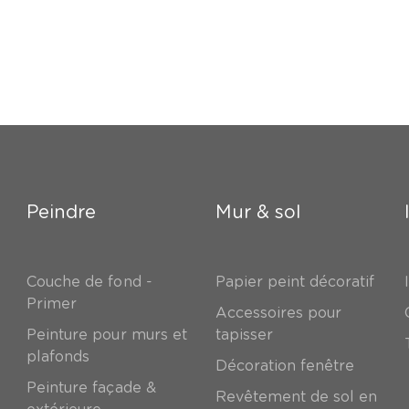
Peindre
Mur & sol
Couche de fond -
Papier peint décoratif
Primer
Accessoires pour
Peinture pour murs et
tapisser
plafonds
Décoration fenêtre
Peinture façade &
Revêtement de sol en