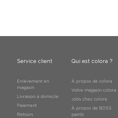
Service client
Qui est colora ?
Enlèvement en
À propos de colora
magasin
Votre magasin colora
Livraison à domicile
Jobs chez colora
Paiement
À propos de BOSS
Retours
paints