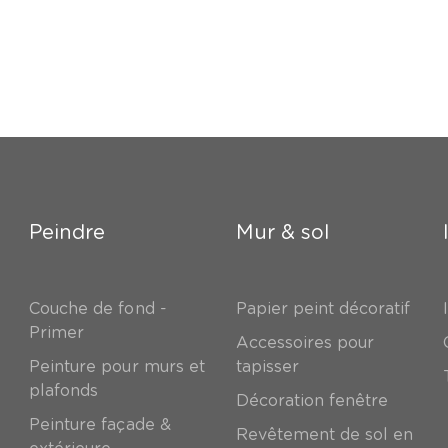
Peindre
Mur & sol
Couche de fond -
Papier peint décoratif
Primer
Accessoires pour
Peinture pour murs et
tapisser
plafonds
Décoration fenêtre
Peinture façade &
Revêtement de sol en