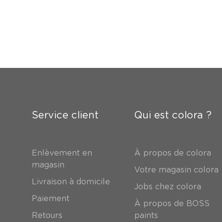
Service client
Qui est colora ?
Enlèvement en
À propos de colora
magasin
Votre magasin colora
Livraison à domicile
Jobs chez colora
Paiement
À propos de BOSS
Retours
paints