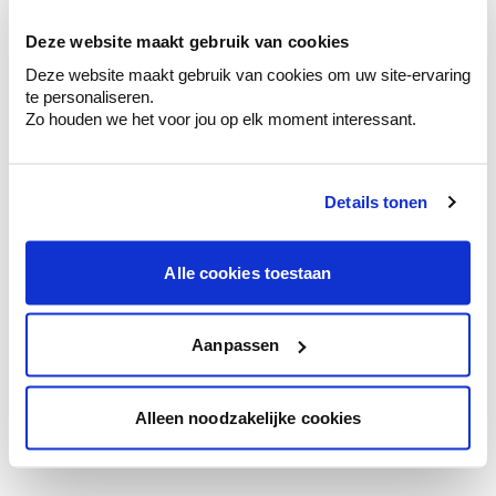
votre couleur.
Deze website maakt gebruik van cookies
Obtenez des conseils personnalisés sur la
Deze website maakt gebruik van cookies om uw site-ervaring
combinaison de couleurs.
te personaliseren.
Zo houden we het voor jou op elk moment interessant.
Details tonen
Conseil couleur à domicile
Faites le tour de vos pièces avec l'expert
en couleur.
Alle cookies toestaan
Obtenez un conseil couleur en fonction de
l'éclairage et de votre mobilier.
Aanpassen
Obtenez un contrôle technologique de vos
murs.
Alleen noodzakelijke cookies