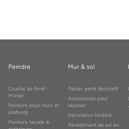
Peindre
Mur & sol
Couche de fond -
Papier peint décoratif
Primer
Accessoires pour
Peinture pour murs et
tapisser
plafonds
Décoration fenêtre
Peinture façade &
Revêtement de sol en