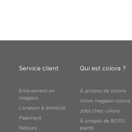
Service client
Qui est colora ?
Enlèvement en
À propos de colora
magasin
Votre magasin colora
Livraison à domicile
Jobs chez colora
Paiement
À propos de BOSS
Retours
paints