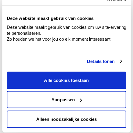
sélection de couleurs.
Voyez les nuances assorties pour affiner
Deze website maakt gebruik van cookies
votre couleur.
Deze website maakt gebruik van cookies om uw site-ervaring
Obtenez des conseils personnalisés sur la
te personaliseren.
combinaison de couleurs.
Zo houden we het voor jou op elk moment interessant.
Details tonen
Conseil couleur à domicile
Faites le tour de vos pièces avec l'expert
Alle cookies toestaan
en couleur.
Obtenez un conseil couleur en fonction de
l'éclairage et de votre mobilier.
Aanpassen
Obtenez un contrôle technologique de vos
murs.
Alleen noodzakelijke cookies