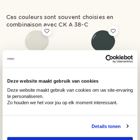
Ces couleurs sont souvent choisies en
combinaison avec CK A 38-C
WE M148
WE Y135
Natural Mist
Exploring Emerald
Deze website maakt gebruik van cookies
Deze website maakt gebruik van cookies om uw site-ervaring
te personaliseren.
Couleurs récemment consultées
Zo houden we het voor jou op elk moment interessant.
Details tonen
CK A 38-C
CK A 38-C