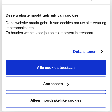
sélection de couleurs.
Voyez les nuances assorties pour affiner
Deze website maakt gebruik van cookies
votre couleur.
Deze website maakt gebruik van cookies om uw site-ervaring
Obtenez des conseils personnalisés sur la
te personaliseren.
combinaison de couleurs.
Zo houden we het voor jou op elk moment interessant.
Details tonen
Conseil couleur à domicile
Faites le tour de vos pièces avec l'expert
Alle cookies toestaan
en couleur.
Obtenez un conseil couleur en fonction de
l'éclairage et de votre mobilier.
Aanpassen
Obtenez un contrôle technologique de vos
murs.
Alleen noodzakelijke cookies