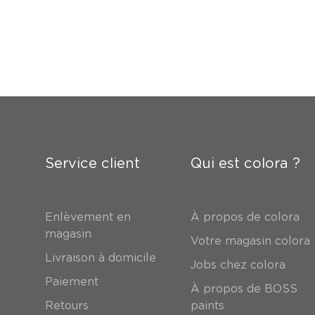
Service client
Qui est colora ?
Enlèvement en
À propos de colora
magasin
Votre magasin colora
Livraison à domicile
Jobs chez colora
Paiement
À propos de BOSS
Retours
paints