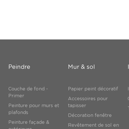
Peindre
Mur & sol
Couche de fond -
Papier peint décoratif
Primer
Accessoires pour
Peinture pour murs et
tapisser
plafonds
Décoration fenêtre
Peinture façade &
Revêtement de sol en