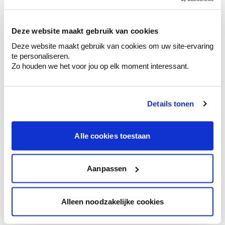
sélection de couleurs.
Voyez les nuances assorties pour affiner
Deze website maakt gebruik van cookies
votre couleur.
Deze website maakt gebruik van cookies om uw site-ervaring
Obtenez des conseils personnalisés sur la
te personaliseren.
combinaison de couleurs.
Zo houden we het voor jou op elk moment interessant.
Details tonen
Conseil couleur à domicile
Faites le tour de vos pièces avec l'expert
Alle cookies toestaan
en couleur.
Obtenez un conseil couleur en fonction de
l'éclairage et de votre mobilier.
Aanpassen
Obtenez un contrôle technologique de vos
murs.
Alleen noodzakelijke cookies