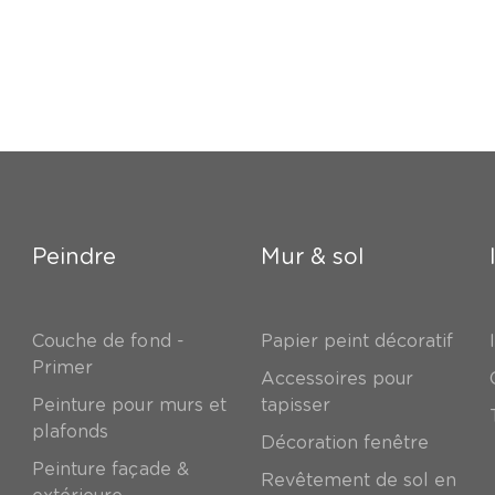
Peindre
Mur & sol
Couche de fond -
Papier peint décoratif
Primer
Accessoires pour
Peinture pour murs et
tapisser
plafonds
Décoration fenêtre
Peinture façade &
Revêtement de sol en