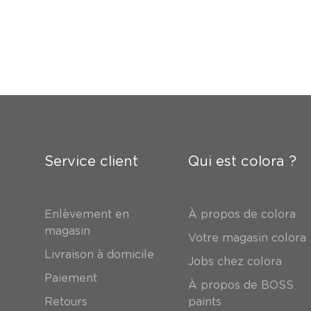
Service client
Qui est colora ?
Enlèvement en
À propos de colora
magasin
Votre magasin colora
Livraison à domicile
Jobs chez colora
Paiement
À propos de BOSS
Retours
paints