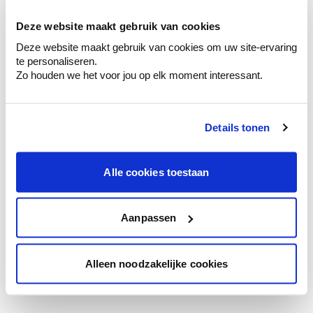
votre couleur.
Deze website maakt gebruik van cookies
Obtenez des conseils personnalisés sur la
Deze website maakt gebruik van cookies om uw site-ervaring
combinaison de couleurs.
te personaliseren.
Zo houden we het voor jou op elk moment interessant.
Details tonen
Conseil couleur à domicile
Faites le tour de vos pièces avec l'expert
en couleur.
Alle cookies toestaan
Obtenez un conseil couleur en fonction de
l'éclairage et de votre mobilier.
Aanpassen
Obtenez un contrôle technologique de vos
murs.
Alleen noodzakelijke cookies