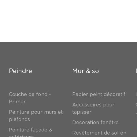
Peindre
Mur & sol
Couche de fond -
Papier peint décoratif
Primer
Accessoires pour
Peinture pour murs et
tapisser
plafonds
Décoration fenêtre
Peinture façade &
Revêtement de sol en