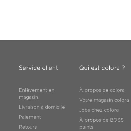
Service client
Qui est colora ?
Enlèvement en
À propos de colora
magasin
Votre magasin colora
Livraison à domicile
Jobs chez colora
Paiement
À propos de BOSS
Retours
paints