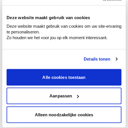
sélection de couleurs.
Voyez les nuances assorties pour affiner
Deze website maakt gebruik van cookies
votre couleur.
Deze website maakt gebruik van cookies om uw site-ervaring
Obtenez des conseils personnalisés sur la
te personaliseren.
combinaison de couleurs.
Zo houden we het voor jou op elk moment interessant.
Details tonen
Conseil couleur à domicile
Faites le tour de vos pièces avec l'expert
Alle cookies toestaan
en couleur.
Obtenez un conseil couleur en fonction de
l'éclairage et de votre mobilier.
Aanpassen
Obtenez un contrôle technologique de vos
murs.
Alleen noodzakelijke cookies