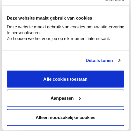
sélection de couleurs.
Voyez les nuances assorties pour affiner
Deze website maakt gebruik van cookies
votre couleur.
Deze website maakt gebruik van cookies om uw site-ervaring
Obtenez des conseils personnalisés sur la
te personaliseren.
combinaison de couleurs.
Zo houden we het voor jou op elk moment interessant.
Details tonen
Conseil couleur à domicile
Faites le tour de vos pièces avec l'expert
Alle cookies toestaan
en couleur.
Obtenez un conseil couleur en fonction de
l'éclairage et de votre mobilier.
Aanpassen
Obtenez un contrôle technologique de vos
murs.
Alleen noodzakelijke cookies