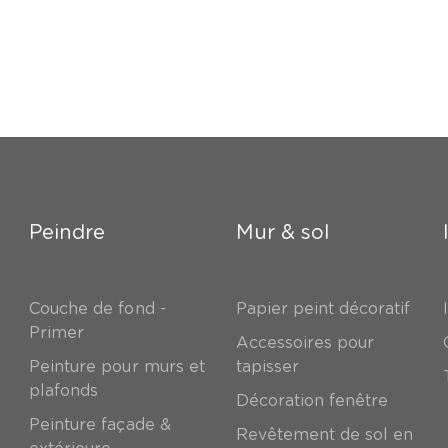
Peindre
Mur & sol
Couche de fond -
Papier peint décoratif
Primer
Accessoires pour
Peinture pour murs et
tapisser
plafonds
Décoration fenêtre
Peinture façade &
Revêtement de sol en