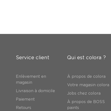
Service client
Qui est colora ?
Enlèvement en
À propos de colora
magasin
Votre magasin colora
Livraison à domicile
Jobs chez colora
Paiement
À propos de BOSS
Retours
paints