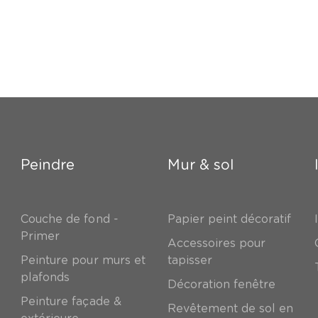
Peindre
Mur & sol
Couche de fond -
Papier peint décoratif
Primer
Accessoires pour
Peinture pour murs et
tapisser
plafonds
Décoration fenêtre
Peinture façade &
Revêtement de sol en