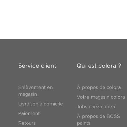
Service client
Qui est colora ?
Enlèvement en
À propos de colora
magasin
Votre magasin colora
Livraison à domicile
Jobs chez colora
Paiement
À propos de BOSS
Retours
paints