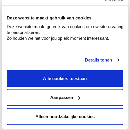
sélection de couleurs.
Voyez les nuances assorties pour affiner
Deze website maakt gebruik van cookies
votre couleur.
Deze website maakt gebruik van cookies om uw site-ervaring
Obtenez des conseils personnalisés sur la
te personaliseren.
combinaison de couleurs.
Zo houden we het voor jou op elk moment interessant.
Details tonen
Conseil couleur à domicile
Faites le tour de vos pièces avec l'expert
Alle cookies toestaan
en couleur.
Obtenez un conseil couleur en fonction de
l'éclairage et de votre mobilier.
Aanpassen
Obtenez un contrôle technologique de vos
murs.
Alleen noodzakelijke cookies