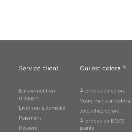
Service client
Qui est colora ?
Enlèvement en
À propos de colora
magasin
Votre magasin colora
Livraison à domicile
Jobs chez colora
Paiement
À propos de BOSS
Retours
paints