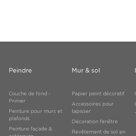
Peindre
Mur & sol
Couche de fond -
Papier peint décoratif
Primer
Accessoires pour
Peinture pour murs et
tapisser
plafonds
Décoration fenêtre
Peinture façade &
Revêtement de sol en