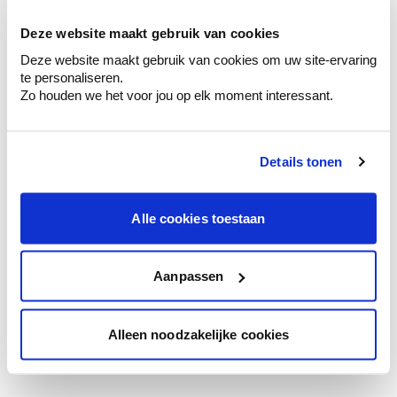
votre couleur.
Deze website maakt gebruik van cookies
Obtenez des conseils personnalisés sur la
Deze website maakt gebruik van cookies om uw site-ervaring
combinaison de couleurs.
te personaliseren.
Zo houden we het voor jou op elk moment interessant.
Details tonen
Conseil couleur à domicile
Faites le tour de vos pièces avec l'expert
en couleur.
Alle cookies toestaan
Obtenez un conseil couleur en fonction de
l'éclairage et de votre mobilier.
Aanpassen
Obtenez un contrôle technologique de vos
murs.
Alleen noodzakelijke cookies