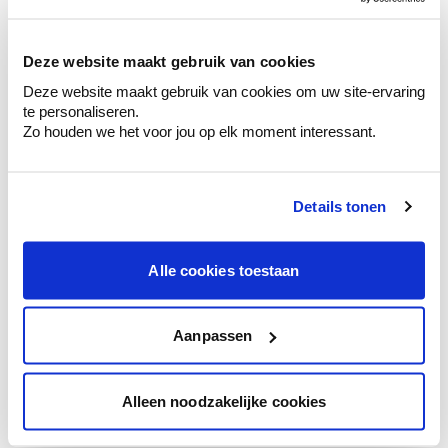
sélection de couleurs.
Voyez les nuances assorties pour affiner
Deze website maakt gebruik van cookies
votre couleur.
Deze website maakt gebruik van cookies om uw site-ervaring
Obtenez des conseils personnalisés sur la
te personaliseren.
combinaison de couleurs.
Zo houden we het voor jou op elk moment interessant.
Details tonen
Conseil couleur à domicile
Faites le tour de vos pièces avec l'expert
Alle cookies toestaan
en couleur.
Obtenez un conseil couleur en fonction de
l'éclairage et de votre mobilier.
Aanpassen
Obtenez un contrôle technologique de vos
murs.
Alleen noodzakelijke cookies