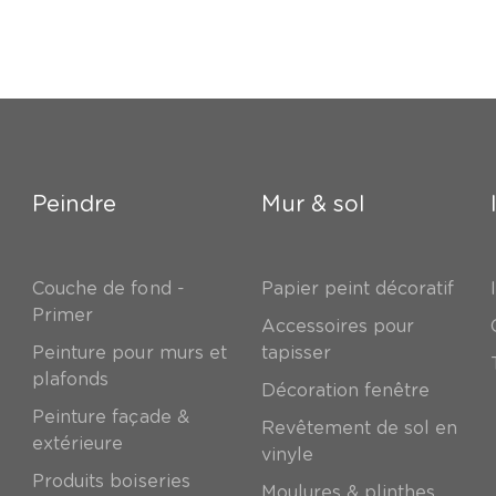
Peindre
Mur & sol
Couche de fond -
Papier peint décoratif
Primer
Accessoires pour
Peinture pour murs et
tapisser
plafonds
Décoration fenêtre
Peinture façade &
Revêtement de sol en
extérieure
vinyle
Produits boiseries
Moulures & plinthes