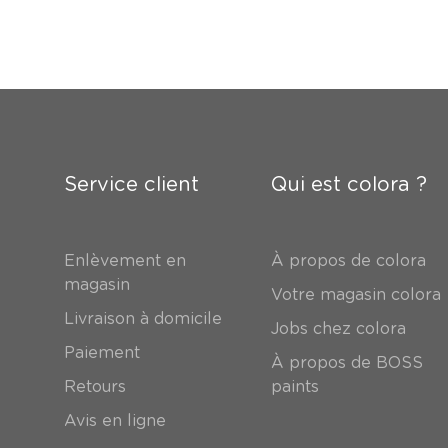
Service client
Qui est colora ?
Enlèvement en
À propos de colora
magasin
Votre magasin colora
Livraison à domicile
Jobs chez colora
Paiement
À propos de BOSS
Retours
paints
Avis en ligne