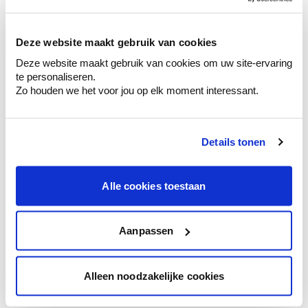
sélection de couleurs.
Voyez les nuances assorties pour affiner
Deze website maakt gebruik van cookies
votre couleur.
Deze website maakt gebruik van cookies om uw site-ervaring
Obtenez des conseils personnalisés sur la
te personaliseren.
combinaison de couleurs.
Zo houden we het voor jou op elk moment interessant.
Details tonen
Conseil couleur à domicile
Faites le tour de vos pièces avec l'expert
Alle cookies toestaan
en couleur.
Obtenez un conseil couleur en fonction de
l'éclairage et de votre mobilier.
Aanpassen
Obtenez un contrôle technologique de vos
murs.
Alleen noodzakelijke cookies