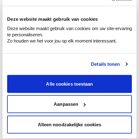
sélection de couleurs.
Voyez les nuances assorties pour affiner
Deze website maakt gebruik van cookies
votre couleur.
Deze website maakt gebruik van cookies om uw site-ervaring
Obtenez des conseils personnalisés sur la
te personaliseren.
combinaison de couleurs.
Zo houden we het voor jou op elk moment interessant.
Details tonen
Conseil couleur à domicile
Faites le tour de vos pièces avec l'expert
Alle cookies toestaan
en couleur.
Obtenez un conseil couleur en fonction de
l'éclairage et de votre mobilier.
Aanpassen
Obtenez un contrôle technologique de vos
murs.
Alleen noodzakelijke cookies