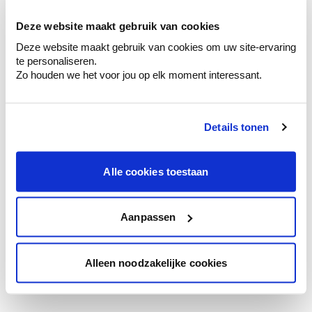
votre couleur.
Deze website maakt gebruik van cookies
Obtenez des conseils personnalisés sur la
Deze website maakt gebruik van cookies om uw site-ervaring
combinaison de couleurs.
te personaliseren.
Zo houden we het voor jou op elk moment interessant.
Details tonen
Conseil couleur à domicile
Faites le tour de vos pièces avec l'expert
en couleur.
Alle cookies toestaan
Obtenez un conseil couleur en fonction de
l'éclairage et de votre mobilier.
Aanpassen
Obtenez un contrôle technologique de vos
murs.
Alleen noodzakelijke cookies