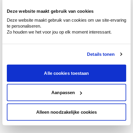
votre couleur.
Deze website maakt gebruik van cookies
Obtenez des conseils personnalisés sur la
Deze website maakt gebruik van cookies om uw site-ervaring
combinaison de couleurs.
te personaliseren.
Zo houden we het voor jou op elk moment interessant.
Details tonen
Conseil couleur à domicile
Faites le tour de vos pièces avec l'expert
en couleur.
Alle cookies toestaan
Obtenez un conseil couleur en fonction de
l'éclairage et de votre mobilier.
Aanpassen
Obtenez un contrôle technologique de vos
murs.
Alleen noodzakelijke cookies