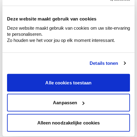
sélection de couleurs.
Voyez les nuances assorties pour affiner
Deze website maakt gebruik van cookies
votre couleur.
Deze website maakt gebruik van cookies om uw site-ervaring
Obtenez des conseils personnalisés sur la
te personaliseren.
combinaison de couleurs.
Zo houden we het voor jou op elk moment interessant.
Details tonen
Conseil couleur à domicile
Faites le tour de vos pièces avec l'expert
Alle cookies toestaan
en couleur.
Obtenez un conseil couleur en fonction de
l'éclairage et de votre mobilier.
Aanpassen
Obtenez un contrôle technologique de vos
murs.
Alleen noodzakelijke cookies