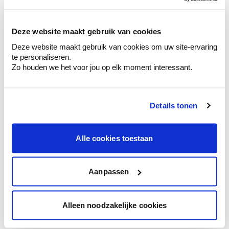
sélection de couleurs.
Voyez les nuances assorties pour affiner
Deze website maakt gebruik van cookies
votre couleur.
Deze website maakt gebruik van cookies om uw site-ervaring
Obtenez des conseils personnalisés sur la
te personaliseren.
combinaison de couleurs.
Zo houden we het voor jou op elk moment interessant.
Details tonen
Conseil couleur à domicile
Faites le tour de vos pièces avec l'expert
Alle cookies toestaan
en couleur.
Obtenez un conseil couleur en fonction de
l'éclairage et de votre mobilier.
Aanpassen
Obtenez un contrôle technologique de vos
murs.
Alleen noodzakelijke cookies