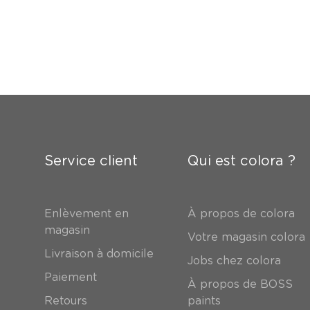
Service client
Qui est colora ?
Enlèvement en
À propos de colora
magasin
Votre magasin colora
Livraison à domicile
Jobs chez colora
Paiement
À propos de BOSS
Retours
paints