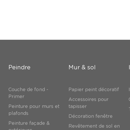
Peindre
Mur & sol
Couche de fond -
Papier peint décoratif
Primer
Accessoires pour
Peinture pour murs et
tapisser
plafonds
Décoration fenêtre
Peinture façade &
Revêtement de sol en