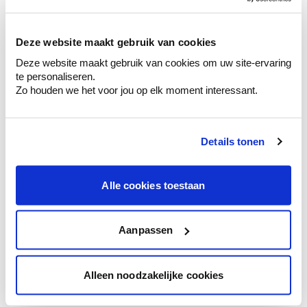
sélection de couleurs.
Voyez les nuances assorties pour affiner
Deze website maakt gebruik van cookies
votre couleur.
Deze website maakt gebruik van cookies om uw site-ervaring
Obtenez des conseils personnalisés sur la
te personaliseren.
combinaison de couleurs.
Zo houden we het voor jou op elk moment interessant.
Details tonen
Conseil couleur à domicile
Faites le tour de vos pièces avec l'expert
Alle cookies toestaan
en couleur.
Obtenez un conseil couleur en fonction de
l'éclairage et de votre mobilier.
Aanpassen
Obtenez un contrôle technologique de vos
murs.
Alleen noodzakelijke cookies