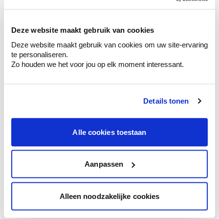
sélection de couleurs.
Voyez les nuances assorties pour affiner
Deze website maakt gebruik van cookies
votre couleur.
Deze website maakt gebruik van cookies om uw site-ervaring
Obtenez des conseils personnalisés sur la
te personaliseren.
combinaison de couleurs.
Zo houden we het voor jou op elk moment interessant.
Details tonen
Conseil couleur à domicile
Faites le tour de vos pièces avec l'expert
Alle cookies toestaan
en couleur.
Obtenez un conseil couleur en fonction de
l'éclairage et de votre mobilier.
Aanpassen
Obtenez un contrôle technologique de vos
murs.
Alleen noodzakelijke cookies