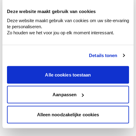
votre couleur.
Deze website maakt gebruik van cookies
Obtenez des conseils personnalisés sur la
Deze website maakt gebruik van cookies om uw site-ervaring
combinaison de couleurs.
te personaliseren.
Zo houden we het voor jou op elk moment interessant.
Details tonen
Conseil couleur à domicile
Faites le tour de vos pièces avec l'expert
en couleur.
Alle cookies toestaan
Obtenez un conseil couleur en fonction de
l'éclairage et de votre mobilier.
Aanpassen
Obtenez un contrôle technologique de vos
murs.
Alleen noodzakelijke cookies