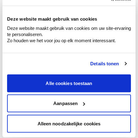
sélection de couleurs.
Voyez les nuances assorties pour affiner
Deze website maakt gebruik van cookies
votre couleur.
Deze website maakt gebruik van cookies om uw site-ervaring
Obtenez des conseils personnalisés sur la
te personaliseren.
combinaison de couleurs.
Zo houden we het voor jou op elk moment interessant.
Details tonen
Conseil couleur à domicile
Faites le tour de vos pièces avec l'expert
Alle cookies toestaan
en couleur.
Obtenez un conseil couleur en fonction de
l'éclairage et de votre mobilier.
Aanpassen
Obtenez un contrôle technologique de vos
murs.
Alleen noodzakelijke cookies