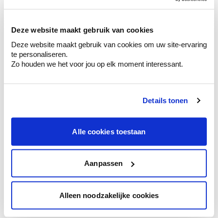
sélection de couleurs.
Voyez les nuances assorties pour affiner
Deze website maakt gebruik van cookies
votre couleur.
Deze website maakt gebruik van cookies om uw site-ervaring
Obtenez des conseils personnalisés sur la
te personaliseren.
combinaison de couleurs.
Zo houden we het voor jou op elk moment interessant.
Details tonen
Conseil couleur à domicile
Faites le tour de vos pièces avec l'expert
Alle cookies toestaan
en couleur.
Obtenez un conseil couleur en fonction de
l'éclairage et de votre mobilier.
Aanpassen
Obtenez un contrôle technologique de vos
murs.
Alleen noodzakelijke cookies