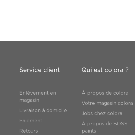
Service client
Qui est colora ?
Enlèvement en
À propos de colora
magasin
Votre magasin colora
Livraison à domicile
Jobs chez colora
Paiement
À propos de BOSS
Retours
paints