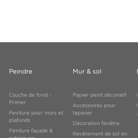
Peindre
Mur & sol
Couche de fond -
Papier peint décoratif
Primer
Accessoires pour
Peinture pour murs et
tapisser
plafonds
Décoration fenêtre
Peinture façade &
Revêtement de sol en