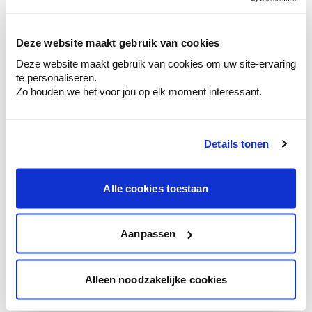
sélection de couleurs.
Voyez les nuances assorties pour affiner
Deze website maakt gebruik van cookies
votre couleur.
Deze website maakt gebruik van cookies om uw site-ervaring
Obtenez des conseils personnalisés sur la
te personaliseren.
combinaison de couleurs.
Zo houden we het voor jou op elk moment interessant.
Details tonen
Conseil couleur à domicile
Faites le tour de vos pièces avec l'expert
Alle cookies toestaan
en couleur.
Obtenez un conseil couleur en fonction de
l'éclairage et de votre mobilier.
Aanpassen
Obtenez un contrôle technologique de vos
murs.
Alleen noodzakelijke cookies