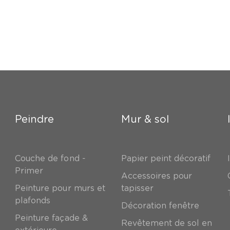
Peindre
Mur & sol
Couche de fond -
Papier peint décoratif
Primer
Accessoires pour
Peinture pour murs et
tapisser
plafonds
Décoration fenêtre
Peinture façade &
Revêtement de sol en