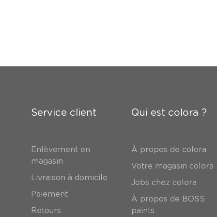
Service client
Qui est colora ?
Enlèvement en
À propos de colora
magasin
Votre magasin colora
Livraison à domicile
Jobs chez colora
Paiement
À propos de BOSS
Retours
paints