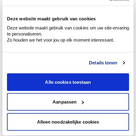
sélection de couleurs.
Voyez les nuances assorties pour affiner
Deze website maakt gebruik van cookies
votre couleur.
Deze website maakt gebruik van cookies om uw site-ervaring
Obtenez des conseils personnalisés sur la
te personaliseren.
combinaison de couleurs.
Zo houden we het voor jou op elk moment interessant.
Details tonen
Conseil couleur à domicile
Faites le tour de vos pièces avec l'expert
Alle cookies toestaan
en couleur.
Obtenez un conseil couleur en fonction de
l'éclairage et de votre mobilier.
Aanpassen
Obtenez un contrôle technologique de vos
murs.
Alleen noodzakelijke cookies