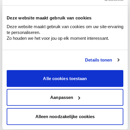
sélection de couleurs.
Voyez les nuances assorties pour affiner
Deze website maakt gebruik van cookies
votre couleur.
Deze website maakt gebruik van cookies om uw site-ervaring
Obtenez des conseils personnalisés sur la
te personaliseren.
combinaison de couleurs.
Zo houden we het voor jou op elk moment interessant.
Details tonen
Conseil couleur à domicile
Faites le tour de vos pièces avec l'expert
Alle cookies toestaan
en couleur.
Obtenez un conseil couleur en fonction de
l'éclairage et de votre mobilier.
Aanpassen
Obtenez un contrôle technologique de vos
murs.
Alleen noodzakelijke cookies