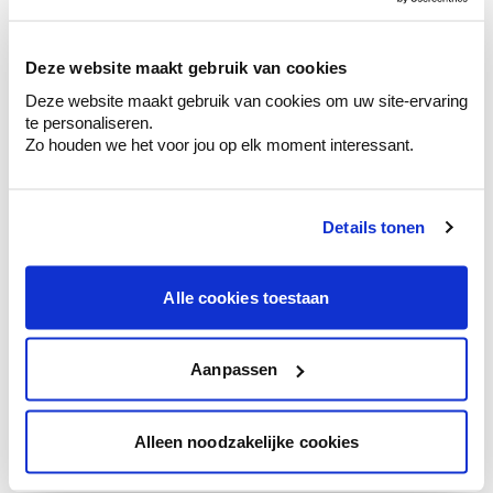
sélection de couleurs.
Voyez les nuances assorties pour affiner
Deze website maakt gebruik van cookies
votre couleur.
Deze website maakt gebruik van cookies om uw site-ervaring
Obtenez des conseils personnalisés sur la
te personaliseren.
combinaison de couleurs.
Zo houden we het voor jou op elk moment interessant.
Details tonen
Conseil couleur à domicile
Faites le tour de vos pièces avec l'expert
Alle cookies toestaan
en couleur.
Obtenez un conseil couleur en fonction de
l'éclairage et de votre mobilier.
Aanpassen
Obtenez un contrôle technologique de vos
murs.
Alleen noodzakelijke cookies