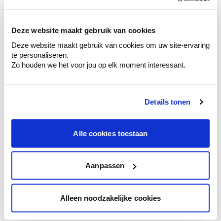
sélection de couleurs.
Voyez les nuances assorties pour affiner
Deze website maakt gebruik van cookies
votre couleur.
Deze website maakt gebruik van cookies om uw site-ervaring
Obtenez des conseils personnalisés sur la
te personaliseren.
combinaison de couleurs.
Zo houden we het voor jou op elk moment interessant.
Details tonen
Conseil couleur à domicile
Faites le tour de vos pièces avec l'expert
Alle cookies toestaan
en couleur.
Obtenez un conseil couleur en fonction de
l'éclairage et de votre mobilier.
Aanpassen
Obtenez un contrôle technologique de vos
murs.
Alleen noodzakelijke cookies