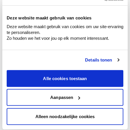
sélection de couleurs.
Voyez les nuances assorties pour affiner
Deze website maakt gebruik van cookies
votre couleur.
Deze website maakt gebruik van cookies om uw site-ervaring
Obtenez des conseils personnalisés sur la
te personaliseren.
combinaison de couleurs.
Zo houden we het voor jou op elk moment interessant.
Details tonen
Conseil couleur à domicile
Faites le tour de vos pièces avec l'expert
Alle cookies toestaan
en couleur.
Obtenez un conseil couleur en fonction de
l'éclairage et de votre mobilier.
Aanpassen
Obtenez un contrôle technologique de vos
murs.
Alleen noodzakelijke cookies