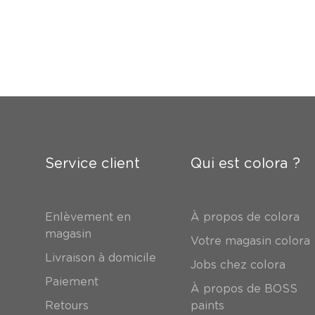
Service client
Qui est colora ?
Enlèvement en
À propos de colora
magasin
Votre magasin colora
Livraison à domicile
Jobs chez colora
Paiement
À propos de BOSS
Retours
paints