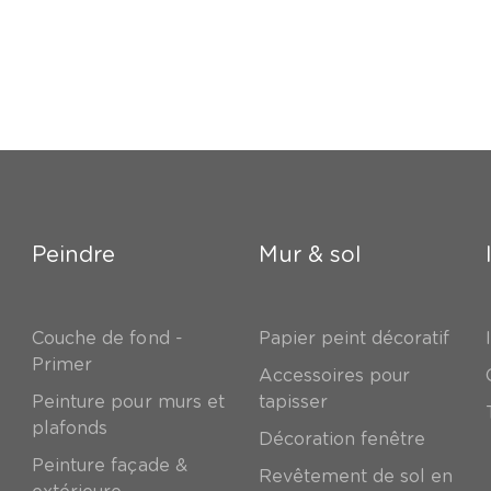
Peindre
Mur & sol
Couche de fond -
Papier peint décoratif
Primer
Accessoires pour
Peinture pour murs et
tapisser
plafonds
Décoration fenêtre
Peinture façade &
Revêtement de sol en