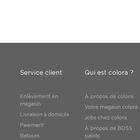
Service client
Qui est colora ?
Enlèvement en
À propos de colora
magasin
Votre magasin colora
Livraison à domicile
Jobs chez colora
Paiement
À propos de BOSS
Retours
paints