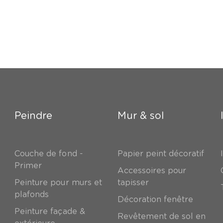
Peindre
Mur & sol
Couche de fond -
Papier peint décoratif
Primer
Accessoires pour
Peinture pour murs et
tapisser
plafonds
Décoration fenêtre
Peinture façade &
Revêtement de sol en