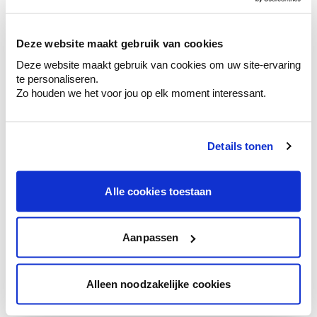
sélection de couleurs.
Voyez les nuances assorties pour affiner
Deze website maakt gebruik van cookies
votre couleur.
Deze website maakt gebruik van cookies om uw site-ervaring
Obtenez des conseils personnalisés sur la
te personaliseren.
combinaison de couleurs.
Zo houden we het voor jou op elk moment interessant.
Details tonen
Conseil couleur à domicile
Faites le tour de vos pièces avec l'expert
Alle cookies toestaan
en couleur.
Obtenez un conseil couleur en fonction de
l'éclairage et de votre mobilier.
Aanpassen
Obtenez un contrôle technologique de vos
murs.
Alleen noodzakelijke cookies