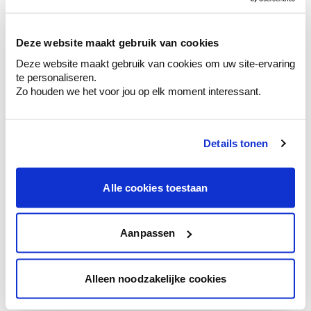
sélection de couleurs.
Voyez les nuances assorties pour affiner
Deze website maakt gebruik van cookies
votre couleur.
Deze website maakt gebruik van cookies om uw site-ervaring
Obtenez des conseils personnalisés sur la
te personaliseren.
combinaison de couleurs.
Zo houden we het voor jou op elk moment interessant.
Details tonen
Conseil couleur à domicile
Faites le tour de vos pièces avec l'expert
Alle cookies toestaan
en couleur.
Obtenez un conseil couleur en fonction de
l'éclairage et de votre mobilier.
Aanpassen
Obtenez un contrôle technologique de vos
murs.
Alleen noodzakelijke cookies