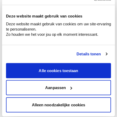
sélection de couleurs.
Voyez les nuances assorties pour affiner
Deze website maakt gebruik van cookies
votre couleur.
Deze website maakt gebruik van cookies om uw site-ervaring
Obtenez des conseils personnalisés sur la
te personaliseren.
combinaison de couleurs.
Zo houden we het voor jou op elk moment interessant.
Details tonen
Conseil couleur à domicile
Faites le tour de vos pièces avec l'expert
Alle cookies toestaan
en couleur.
Obtenez un conseil couleur en fonction de
l'éclairage et de votre mobilier.
Aanpassen
Obtenez un contrôle technologique de vos
murs.
Alleen noodzakelijke cookies